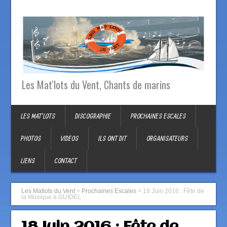
Les Mat'lots du Vent, Chants de marins
LES MAT’LOTS
DISCOGRAPHIE
PROCHAINES ESCALES
PHOTOS
VIDEOS
ILS ONT DIT
ORGANISATEURS
LIENS
CONTACT
Les Matlots du Vent
>
Prochaines Escales
>
18 Juin 2016 : Fête de
la Musique à GUIDEL