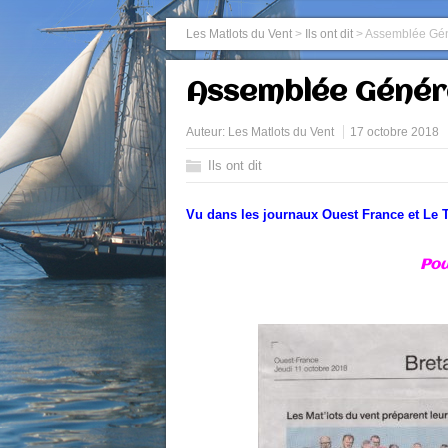
Les Matlots du Vent
>
Ils ont dit
>
Assemblée Gén
Assemblée Génér
Auteur:
Les Matlots du Vent
17 octobre 2018
Ils ont dit
Vu dans les journaux Ouest France et Le 
Pou