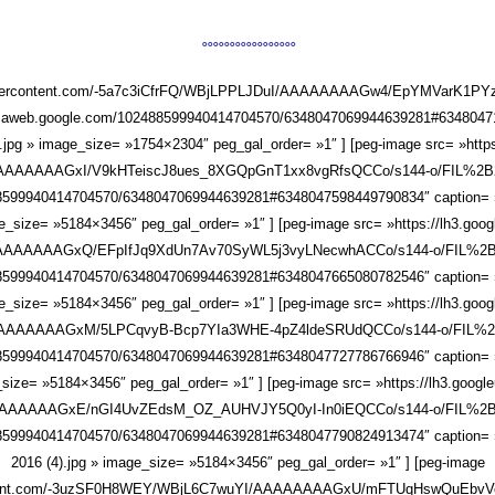
°°°°°°°°°°°°°°°°°
gleusercontent.com/-5a7c3iCfrFQ/WBjLPPLJDuI/AAAAAAAAGw4/EpYMVarK1
casaweb.google.com/102488599940414704570/6348047069944639281#63480471
.jpg » image_size= »1754×2304″ peg_gal_order= »1″ ] [peg-image src= »https
AAAAAAAAGxI/V9kHTeiscJ8ues_8XGQpGnT1xx8vgRfsQCCo/s144-o/FIL%2
88599940414704570/6348047069944639281#6348047598449790834″ caption= »FI
ge_size= »5184×3456″ peg_gal_order= »1″ ] [peg-image src= »https://lh3.goog
AAAAAAAAGxQ/EFpIfJq9XdUn7Av70SyWL5j3vyLNecwhACCo/s144-o/FIL%2
88599940414704570/6348047069944639281#6348047665080782546″ caption= »FI
ge_size= »5184×3456″ peg_gal_order= »1″ ] [peg-image src= »https://lh3.goog
AAAAAAAAGxM/5LPCqvyB-Bcp7YIa3WHE-4pZ4ldeSRUdQCCo/s144-o/FIL%2
88599940414704570/6348047069944639281#6348047727786766946″ caption= »FI
_size= »5184×3456″ peg_gal_order= »1″ ] [peg-image src= »https://lh3.googl
AAAAAAGxE/nGI4UvZEdsM_OZ_AUHVJY5Q0yI-In0iEQCCo/s144-o/FIL%2B
88599940414704570/6348047069944639281#6348047790824913474″ caption= »FI
2016 (4).jpg » image_size= »5184×3456″ peg_gal_order= »1″ ] [peg-image
rcontent.com/-3uzSF0H8WEY/WBjL6C7wuYI/AAAAAAAAGxU/mFTUqHswQuEbvV