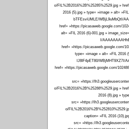
o/FIL%2B2016%2B%25285%2529.jpg » href=
2016 (5).jpg » type= »image » alt= »FI
bTFEsviUMLE/WBjL9uMbQtI/AA
href= »https://picasaweb.google.com/1
alt= »FIL 2016 (6)-001.jpg » image_si
I/AAAAAAAAHhE
href= »https://picasaweb.google.com/
type= »image » alt= »FIL 2016 (
IJ8lF4pET80/WBjMHT9XZ7I/
href= »https://picasaweb.google.com/1024
src= »https://lh3.googleuse
o/FIL%2B2016%2B%25288%2529.jpg » href=
2016 (8).jpg » ty
src= »https://lh3.googleuser
o/FIL%2B2016%2B%252810%2529.jpg 
caption= »FIL 2016 (10).j
src= »https://lh3.googleuse