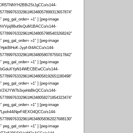
2oOR5TNNYH2BBi2StJgCCo/s144-
057789976332961#6348057899313657874″
″ peg_gal_order= »1″ ] [peg-image
hhVVpij88ut9sQuM1BACCo/s144-
057789976332961#6348057985403268242″
″ peg_gal_order= »1″ ] [peg-image
HpkBlHoK-Jypf-0I4ACCo/s144-
057789976332961#6348058078755017842″
″ peg_gal_order= »1″ ] [peg-image
qcBbGduXYpN14WECBEwCCo/s144-
057789976332961#6348058192651180498″
″ peg_gal_order= »1″ ] [peg-image
GbVZ4JYW7b3xjehbBkQCCo/s144-
057789976332961#6348058271854323474″
″ peg_gal_order= »1″ ] [peg-image
f7Lpoh44iNprF4EXO4QCCo/s144-
057789976332961#6348058362027688130″
″ peg_gal_order= »1″ ] [peg-image