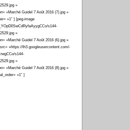
29.jpg »
 »Marché Guidel 7 Août 2016 (7).jpg »
er= »1″ ] [peg-image
Y_YOpD0SwCdRyfaAyygCCo/s144-
29.jpg »
 »Marché Guidel 7 Août 2016 (6).jpg »
rc= »https://lh3.googleusercontent.com/-
wgCCo/s144-
29.jpg »
 »Marché Guidel 7 Août 2016 (8).jpg »
l_order= »1″ ]