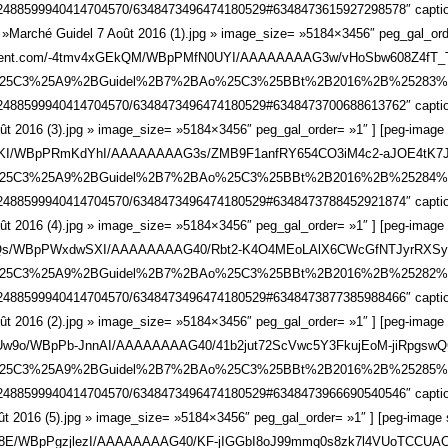
102488599940414704570/6348473496474180529#6348473615927298578″ caption=
 »Marché Guidel 7 Août 2016 (1).jpg » image_size= »5184×3456″ peg_gal_ord
rcontent.com/-4tmv4xGEkQM/WBpPMfN0UYI/AAAAAAAAG3w/vHoSbw608Z4fT_
%25C3%25A9%2BGuidel%2B7%2BAo%25C3%25BBt%2B2016%2B%25283%25
102488599940414704570/6348473496474180529#6348473700688613762″ caption=
ût 2016 (3).jpg » image_size= »5184×3456″ peg_gal_order= »1″ ] [peg-image s
KI/WBpPRmKdYhI/AAAAAAAAG3s/ZMB9F1anfRY654CO3iM4c2-aJOE4tK7J
%25C3%25A9%2BGuidel%2B7%2BAo%25C3%25BBt%2B2016%2B%25284%25
102488599940414704570/6348473496474180529#6348473788452921874″ caption=
ût 2016 (4).jpg » image_size= »5184×3456″ peg_gal_order= »1″ ] [peg-image s
Qs/WBpPWxdwSXI/AAAAAAAAG40/Rbt2-K4O4MEoLAlX6CWcGfNTJyrRXSyL
%25C3%25A9%2BGuidel%2B7%2BAo%25C3%25BBt%2B2016%2B%25282%25
102488599940414704570/6348473496474180529#6348473877385988466″ caption=
ût 2016 (2).jpg » image_size= »5184×3456″ peg_gal_order= »1″ ] [peg-image s
w9o/WBpPb-JnnAI/AAAAAAAAG40/41b2jut72ScVwc5Y3FkujEoM-jiRpgswQ
%25C3%25A9%2BGuidel%2B7%2BAo%25C3%25BBt%2B2016%2B%25285%25
102488599940414704570/6348473496474180529#6348473966690540546″ caption=
t 2016 (5).jpg » image_size= »5184×3456″ peg_gal_order= »1″ ] [peg-image 
s8E/WBpPgzjlezI/AAAAAAAAG40/KF-jIGGbI8oJ99mmq0s8zk7l4VUoTCCUAC