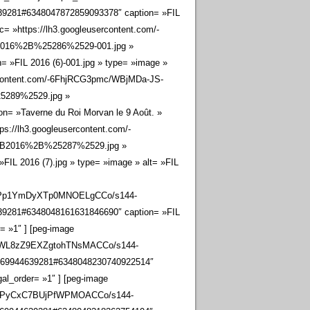
9281#6348047872859093378″ caption= »FIL
c= »https://lh3.googleusercontent.com/-
016%2B%25286%2529-001.jpg »
»FIL 2016 (6)-001.jpg » type= »image »
sercontent.com/-6FhjRCG3pmc/WBjMDa-JS-
289%2529.jpg »
= »Taverne du Roi Morvan le 9 Août. »
ps://lh3.googleusercontent.com/-
B2016%2B%25287%2529.jpg »
L 2016 (7).jpg » type= »image » alt= »FIL
-kPp1YmDyXTp0MNOELgCCo/s144-
9281#6348048161631846690″ caption= »FIL
= »1″ ] [peg-image
FHWL8zZ9EXZgtohTNsMACCo/s144-
069944639281#6348048230740922514″
al_order= »1″ ] [peg-image
QiyPyCxC7BUjPfWPMOACCo/s144-