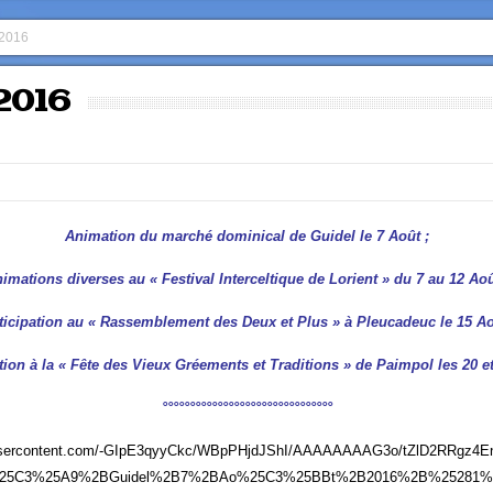
 2016
2016
Animation du marché dominical de Guidel le 7 Août ;
imations diverses au « Festival Interceltique de Lorient » du 7 au 12 Aoû
ticipation au « Rassemblement des Deux et Plus » à Pleucadeuc le 15 Ao
tion à la « Fête des Vieux Gréements et Traditions » de Paimpol les 20 e
°°°°°°°°°°°°°°°°°°°°°°°°°°°°°°°
ogleusercontent.com/-GIpE3qyyCkc/WBpPHjdJShI/AAAAAAAAG3o/tZlD2RRgz4
%25C3%25A9%2BGuidel%2B7%2BAo%25C3%25BBt%2B2016%2B%25281%25