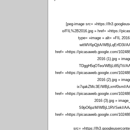
°
[peg-image src= »https://lh3.goo
o/FIL%2B2016.jpg » href= »https://pi
type= »image » alt= »FIL 2016
witWV6pQjtA/WBjLqErfD3I/
href= »https://picasaweb.google.com/1024
2016 (1).jpg » ima
TDggH5qOTeo/WBjLt85jTtI/
href= »https://picasaweb.google.com/1024
2016 (2).jpg » ima
ix7qakZMc3E/WBjLxmf0smI/
href= »https://picasaweb.google.com/1024
2016 (3).jpg » image
S9pO6pzM/WBjL1RVSekI/AA
href= »https://picasaweb.google.com/1024
src= »https://lh3.googleuse