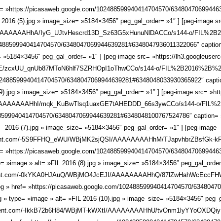
 »https://picasaweb.google.com/102488599940414704570/634804706994463
L 2016 (5).jpg » image_size= »5184×3456″ peg_gal_order= »1″ ] [peg-image sr
AAAAAAHhA/IyG_UJtvHescrd13D_Sz63G5xHunuNlDACCo/s144-o/FIL%2B2
02488599940414704570/6348047069944639281#6348047936011322066″ caption= 
ze= »5184×3456″ peg_gal_order= »1″ ] [peg-image src= »https://lh3.googleu
/zcxUU_qnUb87MToN6hlf7SZRHOpI1oThwCCo/s144-o/FIL%2B2016%2B%25
102488599940414704570/6348047069944639281#6348048033930365922″ caption
9).jpg » image_size= »5184×3456″ peg_gal_order= »1″ ] [peg-image src= »htt
AAAAAAAAHhI/mqk_KuBwTlsq1uaxGE7tAHEDDD_66s3ywCCo/s144-o/FIL%2
88599940414704570/6348047069944639281#6348048100767524786″ caption= »FI
2016 (7).jpg » image_size= »5184×3456″ peg_gal_order= »1″ ] [peg-image
rcontent.com/-5S9FFHQ_eWU/WBjMK2sjQSI/AAAAAAAAHhM/TJapvhbrZBsfGk
 »https://picasaweb.google.com/102488599940414704570/634804706994463
pe= »image » alt= »FIL 2016 (8).jpg » image_size= »5184×3456″ peg_gal_order
content.com/-0kYKA0HJAuQ/WBjMO4JcEJI/AAAAAAAAHhQ/87lZwHahWcEcc
» href= »https://picasaweb.google.com/102488599940414704570/6348047
pg » type= »image » alt= »FIL 2016 (10).jpg » image_size= »5184×3456″ peg_g
rcontent.com/-IkkB72b6H84/WBjMT-kWXtI/AAAAAAAAHhU/tvOnm1lyYYoOXD