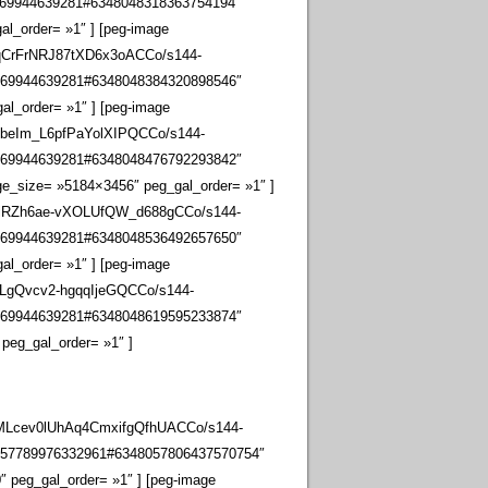
069944639281#6348048318363754194″
al_order= »1″ ] [peg-image
qCrFrNRJ87tXD6x3oACCo/s144-
069944639281#6348048384320898546″
al_order= »1″ ] [peg-image
tbeIm_L6pfPaYolXIPQCCo/s144-
069944639281#6348048476792293842″
ge_size= »5184×3456″ peg_gal_order= »1″ ]
y0lRZh6ae-vXOLUfQW_d688gCCo/s144-
069944639281#6348048536492657650″
al_order= »1″ ] [peg-image
ULgQvcv2-hgqqIjeGQCCo/s144-
069944639281#6348048619595233874″
 peg_gal_order= »1″ ]
jMLcev0lUhAq4CmxifgQfhUACCo/s144-
057789976332961#6348057806437570754″
″ peg_gal_order= »1″ ] [peg-image