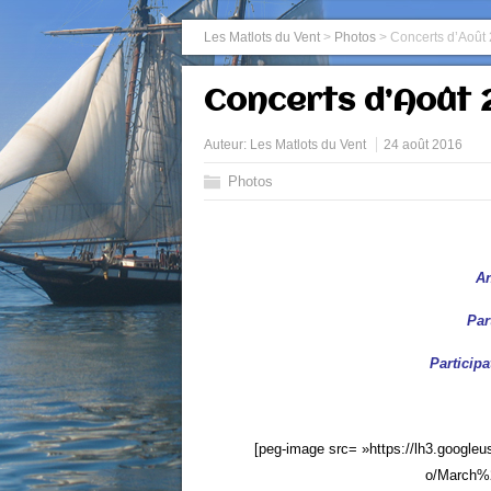
Les Matlots du Vent
>
Photos
>
Concerts d’Août
Concerts d’Août 
Auteur:
Les Matlots du Vent
24 août 2016
Photos
An
Par
Participa
[peg-image src= »https://lh3.go
o/March