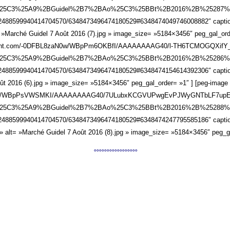
%25C3%25A9%2BGuidel%2B7%2BAo%25C3%25BBt%2B2016%2B%25287%25
102488599940414704570/6348473496474180529#6348474049746008882″ caption=
 »Marché Guidel 7 Août 2016 (7).jpg » image_size= »5184×3456″ peg_gal_ord
rcontent.com/-0DFBL8zaN0w/WBpPm6OKBfI/AAAAAAAAG40/l-TH6TCMOGQXif
%25C3%25A9%2BGuidel%2B7%2BAo%25C3%25BBt%2B2016%2B%25286%25
102488599940414704570/6348473496474180529#6348474154614392306″ caption=
ût 2016 (6).jpg » image_size= »5184×3456″ peg_gal_order= »1″ ] [peg-image s
4/WBpPsVWSMKI/AAAAAAAAG40/7ULubxKCGVUPwgEvPJWyGNTbLF7upEr
%25C3%25A9%2BGuidel%2B7%2BAo%25C3%25BBt%2B2016%2B%25288%25
102488599940414704570/6348473496474180529#6348474247795585186″ caption=
» alt= »Marché Guidel 7 Août 2016 (8).jpg » image_size= »5184×3456″ peg_ga
°°°°°°°°°°°°°°°°°