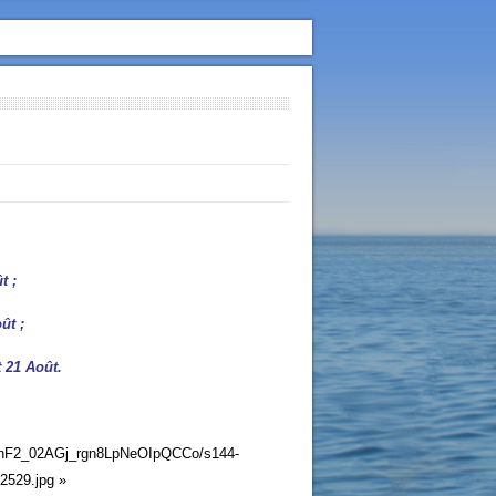
t ;
ût ;
t 21 Août.
EnF2_02AGj_rgn8LpNeOIpQCCo/s144-
29.jpg »