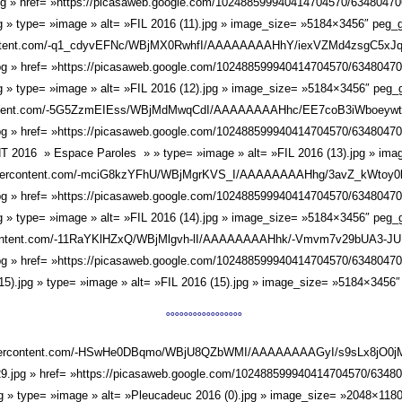
» href= »https://picasaweb.google.com/102488599940414704570/6348047
pg » type= »image » alt= »FIL 2016 (11).jpg » image_size= »5184×3456″ peg_g
ercontent.com/-q1_cdyvEFNc/WBjMX0RwhfI/AAAAAAAAHhY/iexVZMd4zsgC5xJ
» href= »https://picasaweb.google.com/102488599940414704570/6348047
pg » type= »image » alt= »FIL 2016 (12).jpg » image_size= »5184×3456″ peg_g
rcontent.com/-5G5ZzmEIEss/WBjMdMwqCdI/AAAAAAAAHhc/EE7coB3iWboeyw
» href= »https://picasaweb.google.com/102488599940414704570/6348047
ENT 2016 » Espace Paroles » » type= »image » alt= »FIL 2016 (13).jpg » ima
gleusercontent.com/-mciG8kzYFhU/WBjMgrKVS_I/AAAAAAAAHhg/3avZ_kWto
» href= »https://picasaweb.google.com/102488599940414704570/6348047
pg » type= »image » alt= »FIL 2016 (14).jpg » image_size= »5184×3456″ peg_g
ercontent.com/-11RaYKlHZxQ/WBjMlgvh-lI/AAAAAAAAHhk/-Vmvm7v29bUA3-J
» href= »https://picasaweb.google.com/102488599940414704570/6348047
15).jpg » type= »image » alt= »FIL 2016 (15).jpg » image_size= »5184×3456″
°°°°°°°°°°°°°°°°°
gleusercontent.com/-HSwHe0DBqmo/WBjU8QZbWMI/AAAAAAAAGyI/s9sLx8jO0
pg » href= »https://picasaweb.google.com/102488599940414704570/6348
g » type= »image » alt= »Pleucadeuc 2016 (0).jpg » image_size= »2048×1180