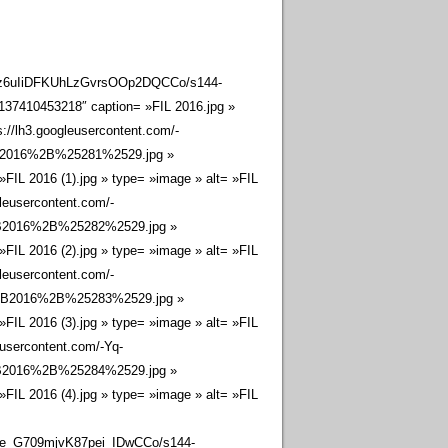
PYz6uIiDFKUhLzGvrsOOp2DQCCo/s144-
37410453218″ caption= »FIL 2016.jpg »
://lh3.googleusercontent.com/-
B2016%2B%25281%2529.jpg »
L 2016 (1).jpg » type= »image » alt= »FIL
leusercontent.com/-
B2016%2B%25282%2529.jpg »
L 2016 (2).jpg » type= »image » alt= »FIL
leusercontent.com/-
B2016%2B%25283%2529.jpg »
L 2016 (3).jpg » type= »image » alt= »FIL
eusercontent.com/-Yq-
2016%2B%25284%2529.jpg »
L 2016 (4).jpg » type= »image » alt= »FIL
e_G709mjvK87pei_IDwCCo/s144-