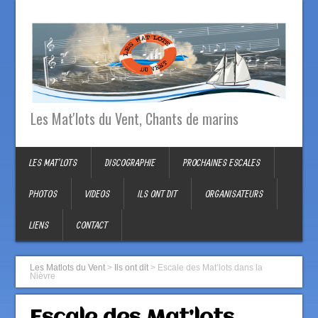
Les Mat'lots du Vent, Chants de marins
LES MAT’LOTS
DISCOGRAPHIE
PROCHAINES ESCALES
PHOTOS
VIDEOS
ILS ONT DIT
ORGANISATEURS
LIENS
CONTACT
Les Matlots du Vent
>
Ils ont dit
>
Escale des Mat’lots dans la
Nièvre