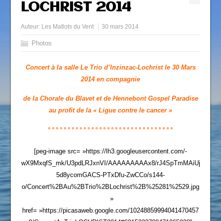
LOCHRIST 2014
Auteur:
Les Matlots du Vent
30 mars 2014
Photos
Concert à la salle Le Trio d’Inzinzac-Lochrist le 30 Mars
2014 en compagnie
de la Chorale du Blavet et de Hennebont Gospel Paradise
au profit de la « Ligue contre le cancer »
°°°°°°°°°°°°°°°°°°°°°°°°°°°°°°°°
[peg-image src= »https://lh3.googleusercontent.com/-
wX9MxqfS_mk/U3pdLRJxnVI/AAAAAAAAAx8/rJ4SpTmMAiUj
5d8ycomGACS-PTxDfu-ZwCCo/s144-
o/Concert%2BAu%2BTrio%2BLochrist%2B%25281%2529.jpg
»
href= »https://picasaweb.google.com/10248859994041470457