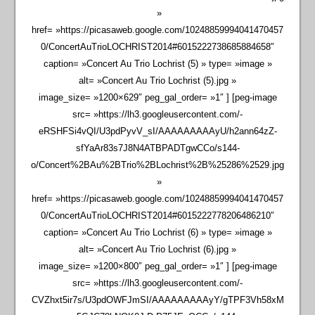
»
href= »https://picasaweb.google.com/10248859994041470457
0/ConcertAuTrioLOCHRIST2014#6015222738685884658″
caption= »Concert Au Trio Lochrist (5) » type= »image »
alt= »Concert Au Trio Lochrist (5).jpg »
image_size= »1200×629″ peg_gal_order= »1″ ] [peg-image
src= »https://lh3.googleusercontent.com/-
eRSHFSi4vQI/U3pdPyvV_sI/AAAAAAAAAyU/h2ann64zZ-
sfYaAr83s7J8N4ATBPADTgwCCo/s144-
o/Concert%2BAu%2BTrio%2BLochrist%2B%25286%2529.jpg
»
href= »https://picasaweb.google.com/10248859994041470457
0/ConcertAuTrioLOCHRIST2014#6015222778206486210″
caption= »Concert Au Trio Lochrist (6) » type= »image »
alt= »Concert Au Trio Lochrist (6).jpg »
image_size= »1200×800″ peg_gal_order= »1″ ] [peg-image
src= »https://lh3.googleusercontent.com/-
CVZhxt5ir7s/U3pdOWFJmSI/AAAAAAAAAyY/gTPF3Vh58xM