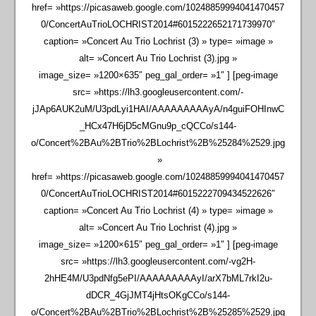
href= »https://picasaweb.google.com/10248859994041470457
0/ConcertAuTrioLOCHRIST2014#6015222652171739970″
caption= »Concert Au Trio Lochrist (3) » type= »image »
alt= »Concert Au Trio Lochrist (3).jpg »
image_size= »1200×635″ peg_gal_order= »1″ ] [peg-image
src= »https://lh3.googleusercontent.com/-
jJAp6AUK2uM/U3pdLyi1HAI/AAAAAAAAAyA/n4guiFOHInwC
_HCx47H6jD5cMGnu9p_cQCCo/s144-
o/Concert%2BAu%2BTrio%2BLochrist%2B%25284%2529.jpg
»
href= »https://picasaweb.google.com/10248859994041470457
0/ConcertAuTrioLOCHRIST2014#6015222709434522626″
caption= »Concert Au Trio Lochrist (4) » type= »image »
alt= »Concert Au Trio Lochrist (4).jpg »
image_size= »1200×615″ peg_gal_order= »1″ ] [peg-image
src= »https://lh3.googleusercontent.com/-vg2H-
2hHE4M/U3pdNfg5ePI/AAAAAAAAAyI/arX7bML7rkI2u-
dDCR_4GjJMT4jHtsOKgCCo/s144-
o/Concert%2BAu%2BTrio%2BLochrist%2B%25285%2529.jpg