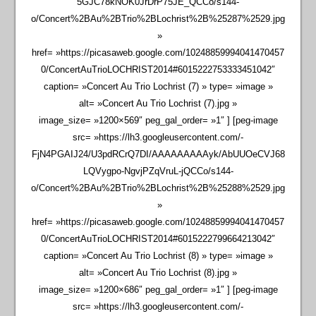
5GJC78kNOK0JrDrP75JE_QCCo/s144-
o/Concert%2BAu%2BTrio%2BLochrist%2B%25287%2529.jpg
»
href= »https://picasaweb.google.com/10248859994041470457
0/ConcertAuTrioLOCHRIST2014#6015222753333451042″
caption= »Concert Au Trio Lochrist (7) » type= »image »
alt= »Concert Au Trio Lochrist (7).jpg »
image_size= »1200×569″ peg_gal_order= »1″ ] [peg-image
src= »https://lh3.googleusercontent.com/-
FjN4PGAIJ24/U3pdRCrQ7DI/AAAAAAAAAyk/AbUUOeCVJ68
LQVygpo-NgvjPZqVruL-jQCCo/s144-
o/Concert%2BAu%2BTrio%2BLochrist%2B%25288%2529.jpg
»
href= »https://picasaweb.google.com/10248859994041470457
0/ConcertAuTrioLOCHRIST2014#6015222799664213042″
caption= »Concert Au Trio Lochrist (8) » type= »image »
alt= »Concert Au Trio Lochrist (8).jpg »
image_size= »1200×686″ peg_gal_order= »1″ ] [peg-image
src= »https://lh3.googleusercontent.com/-