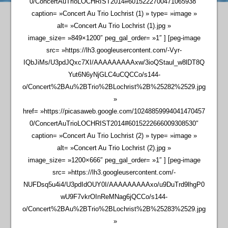
0/ConcertAuTrioLOCHRIST2014#6015222700471065938″
caption= »Concert Au Trio Lochrist (1) » type= »image »
alt= »Concert Au Trio Lochrist (1).jpg »
image_size= »849×1200″ peg_gal_order= »1″ ] [peg-image
src= »https://lh3.googleusercontent.com/-Vyr-
IQbJiMs/U3pdJQxc7XI/AAAAAAAAAxw/3ioQStaul_w8lDT8Q
Yut6N6yNjGLC4uCQCCo/s144-
o/Concert%2BAu%2BTrio%2BLochrist%2B%25282%2529.jpg
»
href= »https://picasaweb.google.com/10248859994041470457
0/ConcertAuTrioLOCHRIST2014#6015222666009308530″
caption= »Concert Au Trio Lochrist (2) » type= »image »
alt= »Concert Au Trio Lochrist (2).jpg »
image_size= »1200×666″ peg_gal_order= »1″ ] [peg-image
src= »https://lh3.googleusercontent.com/-
NUFDsq5u4i4/U3pdIdOUY0I/AAAAAAAAAxo/u9DuTrd9lhgP0
wU9F7vkrOInReMNag6jQCCo/s144-
o/Concert%2BAu%2BTrio%2BLochrist%2B%25283%2529.jpg
»