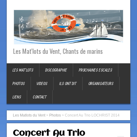
Les Mat'lots du Vent, Chants de marins
LES MAT’LOTS
DISCOGRAPHIE
PROCHAINES ESCALES
PHOTOS
VIDEOS
ILS ONT DIT
ORGANISATEURS
LIENS
CONTACT
Les Matlots du Vent
>
Photos
>
Concert Au Trio LOCHRIST 2014
Concert Au Trio