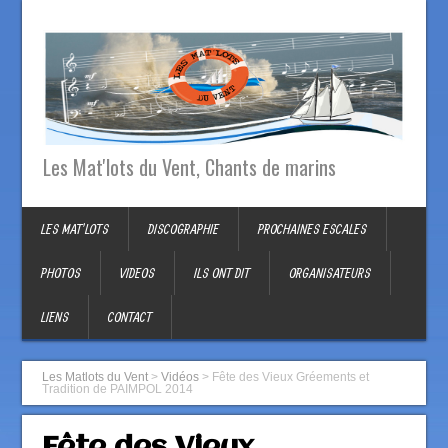
Les Mat'lots du Vent, Chants de marins
LES MAT’LOTS
DISCOGRAPHIE
PROCHAINES ESCALES
PHOTOS
VIDEOS
ILS ONT DIT
ORGANISATEURS
LIENS
CONTACT
Les Matlots du Vent
>
Vidéos
>
Fête des Vieux Gréements et
Tradition de PAIMPOL 2014