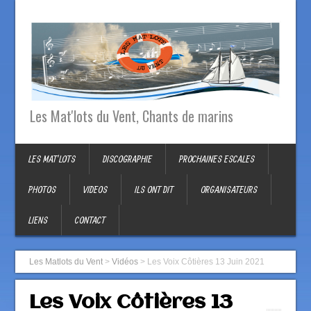
Les Mat'lots du Vent, Chants de marins
LES MAT’LOTS
DISCOGRAPHIE
PROCHAINES ESCALES
PHOTOS
VIDEOS
ILS ONT DIT
ORGANISATEURS
LIENS
CONTACT
Les Matlots du Vent
>
Vidéos
>
Les Voix Côtières 13 Juin 2021
Les Voix Côtières 13