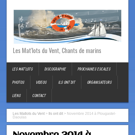
Les Mat'lots du Vent, Chants de marins
LES MAT’LOTS
DISCOGRAPHIE
PROCHAINES ESCALES
PHOTOS
VIDEOS
ILS ONT DIT
ORGANISATEURS
LIENS
CONTACT
Les Matlots du Vent
>
Ils ont dit
>
Novembre 2014 à Plougastel-
Daoulas