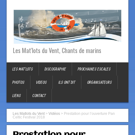
Les Mat'lots du Vent, Chants de marins
LES MAT’LOTS
DISCOGRAPHIE
PROCHAINES ESCALES
PHOTOS
VIDEOS
ILS ONT DIT
ORGANISATEURS
LIENS
CONTACT
Les Matlots du Vent
>
Vidéos
>
Prestation pour l’ouverture Pan
Celtic Festival 2018