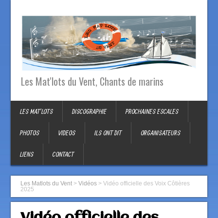
Les Mat'lots du Vent, Chants de marins
LES MAT’LOTS
DISCOGRAPHIE
PROCHAINES ESCALES
PHOTOS
VIDEOS
ILS ONT DIT
ORGANISATEURS
LIENS
CONTACT
Les Matlots du Vent
>
Vidéos
>
Vidéo officielle des Voix Côtières
2025