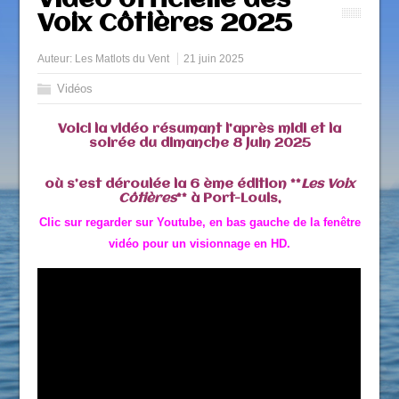
Vidéo officielle des
Voix Côtières 2025
Auteur:
Les Matlots du Vent
21 juin 2025
Vidéos
Voici la vidéo résumant l’après midi et la
soirée du dimanche 8 juin 2025
où s’est déroulée la 6 ème édition **
Les Voix
Côtières
** à Port-Louis,
Clic sur regarder sur Youtube, en bas gauche de la fenêtre
vidéo pour un visionnage en HD.